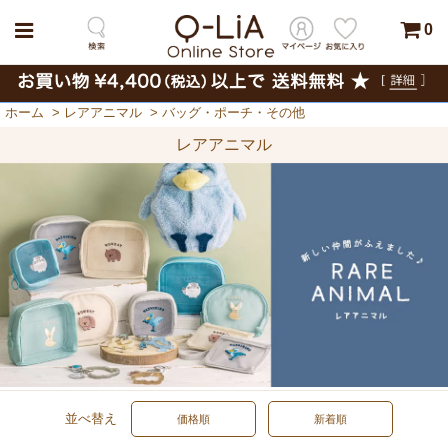
0
ホーム
>
レアアニマル
>
バッグ・ポーチ・その他
レアアニマル
並べ替え
価格順
新着順