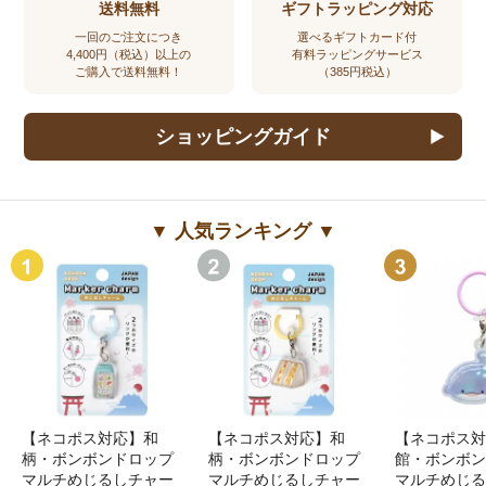
送料無料
ギフトラッピング対応
一回のご注文につき
選べるギフトカード付
4,400円（税込）以上の
有料ラッピングサービス
ご購入で送料無料！
（385円税込）
ショッピングガイド
▼ 人気ランキング ▼
【ネコポス対応】和
【ネコポス対応】和
【ネコポス対
柄・ボンボンドロップ
柄・ボンボンドロップ
館・ボンボン
マルチめじるしチャー
マルチめじるしチャー
マルチめじる