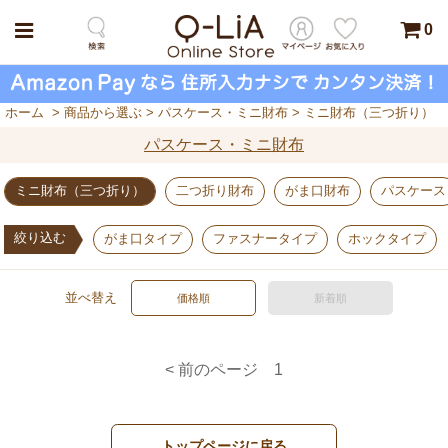
0
ホーム
>
商品から選ぶ
>
パスケース・ミニ財布
>
ミニ財布（三つ折り）
パスケース・ミニ財布
ミニ財布（三つ折り）
二つ折り財布
がま口財布
パスケース
絞り込む
がま口タイプ
ファスナータイプ
ホックタイプ
並べ替え
価格順
新着順
< 前のページ
1
トップページに戻る