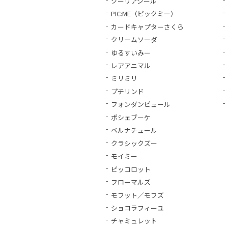
クーリアシール
PIC:ME（ピックミー）
カードキャプターさくら
クリームソーダ
ゆるすいみー
レアアニマル
ミリミリ
プチリンド
フォンダンピュール
ポシェブーケ
ベルナチュール
クラシックズー
モイミー
ピッコロット
フローマルズ
モフット／モフズ
ショコラフィーユ
チャミュレット