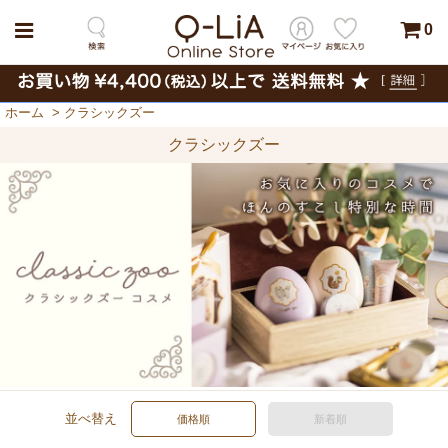
0
ホーム
>
クラシックズー
クラシックズー
並べ替え
価格順
新着順