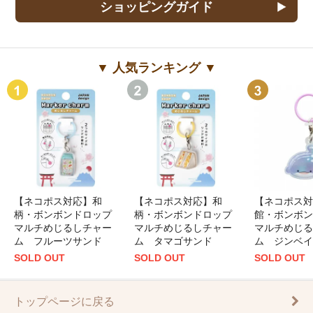
ショッピングガイド
▼ 人気ランキング ▼
【ネコポス対応】和
【ネコポス対応】和
【ネコポス対
柄・ボンボンドロップ
柄・ボンボンドロップ
館・ボンボン
マルチめじるしチャー
マルチめじるしチャー
マルチめじる
ム フルーツサンド
ム タマゴサンド
ム ジンベイ
SOLD OUT
SOLD OUT
SOLD OUT
トップページに戻る