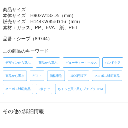
商品サイズ：
本体サイズ：H90×W13×D5（mm）
販売サイズ：H144×Ｗ85×Ｄ16（mm）
素材：ガラス、PP、EVA、紙、PET
品番：シープ（89744）
この商品のキーワード
デザインから選ぶ
商品から選ぶ
ビューティー・ヘルス
ハンドケア
商品から選ぶ
ギフト
価格帯別
1000円以下
ネコポス対応商品
ネコポス対応商品
2個まで
ちょっと買い足しプチプラITEM
その他の詳細情報