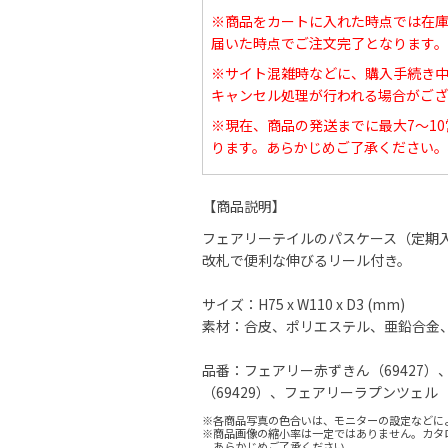
※商品をカートに入れた時点では在
届いた時点でご注文完了となります。
※サイト混雑時などに、購入手続き
キャンセル処理が行われる場合がござ
※現在、商品の発送までに最大7～1
ります。あらかじめご了承ください。
【商品説明】
フェアリーテイルのパスケース（定期
改札で便利な伸びるリール付き。
サイズ：H75 x W110 x D3 (mm)
素材：合皮、ポリエステル、亜鉛合金
品番：フェアリー赤ずきん（69427）
（69429）、フェアリーラプンツェル（6
※各商品写真の色合いは、モニターの設定などに
※商品画像の縮小率は一定ではありません。カタ
あらかじめご了承ください。