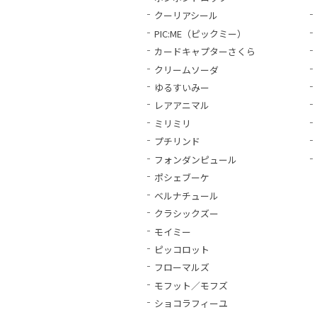
クーリアシール
PIC:ME（ピックミー）
カードキャプターさくら
クリームソーダ
ゆるすいみー
レアアニマル
ミリミリ
プチリンド
フォンダンピュール
ポシェブーケ
ベルナチュール
クラシックズー
モイミー
ピッコロット
フローマルズ
モフット／モフズ
ショコラフィーユ