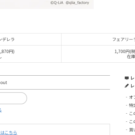
ンデレラ
フェアリー
,870円)
1,700円(
し
在
レ
dout
レ
オ
特
る
こ
こ
買
てはこちら