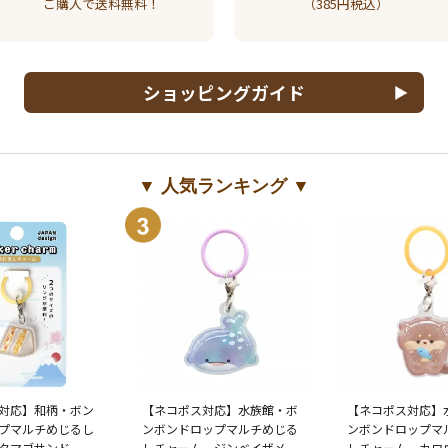
ご購入で送料無料！
（385円税込）
ショッピングガイド
▼ 人気ランキング ▼
対応】和柄・ボン
【ネコポス対応】水族館・ボ
【ネコポス対応】
プマルチめじるし
ンボンドロップマルチめじる
ンボンドロップマ
タマゴサンド
しチャーム ジンベイザメ
しチャーム カワ