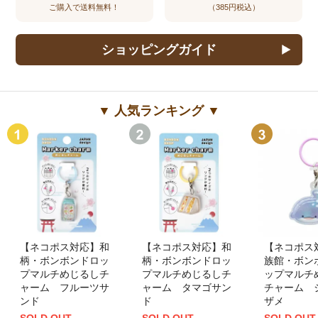
ご購入で送料無料！
（385円税込）
ショッピングガイド
▼ 人気ランキング ▼
【ネコポス対応】和
【ネコポス対応】和
【ネコポス
柄・ボンボンドロッ
柄・ボンボンドロッ
族館・ボン
プマルチめじるしチ
プマルチめじるしチ
ップマルチ
ャーム フルーツサ
ャーム タマゴサン
チャーム 
ンド
ド
ザメ