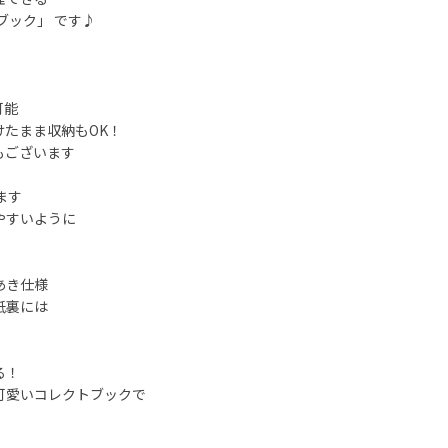
ブック」 です♪
可能
たまま収納もOK！
もございます
ます
やすいように
あき仕様
紙裏には
る！
可愛いコレクトブックで