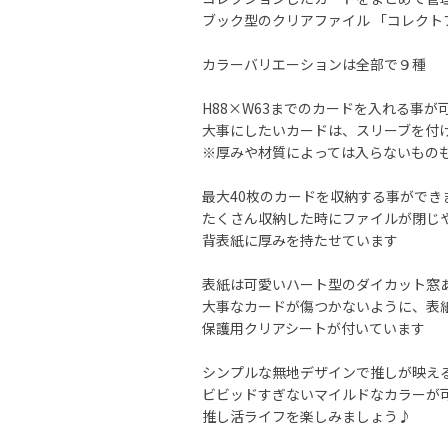
ブック型のクリアファイル 「コレクト
カラーバリエーションは全部で９種
H88×W63までのカードを入れる事が
大事にしたいカードは、スリーブを付け
※厚みや材質によっては入らないもの
最大40枚のカードを収納する事ができ
たくさん収納した時にファイルが閉じ
背表紙に厚みを持たせています
表紙は可愛いハート型のダイカット窓
大事なカードが傷つかないように、表
保護用クリアシートが付いています
シンプルな無地デザインで推しが映え
ビビッドすぎないマイルドなカラーが
推し活ライフを楽しみましょう♪