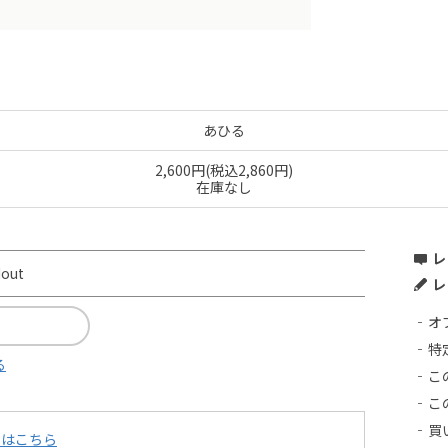
あひる
2,600円(税込2,860円)
在庫なし
レ
dout
レ
オ
特
る
こ
こ
買
てはこちら