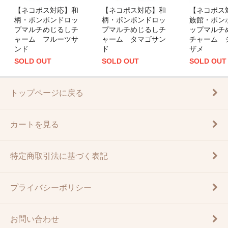
【ネコポス対応】和
【ネコポス対応】和
【ネコポス
柄・ボンボンドロッ
柄・ボンボンドロッ
族館・ボン
プマルチめじるしチ
プマルチめじるしチ
ップマルチ
ャーム フルーツサ
ャーム タマゴサン
チャーム 
ンド
ド
ザメ
SOLD OUT
SOLD OUT
SOLD OUT
トップページに戻る
カートを見る
特定商取引法に基づく表記
プライバシーポリシー
お問い合わせ