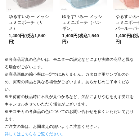
ゆるすいみー メッシ
ゆるすいみー メッシ
ゆるすいみ
ュミニポーチ（サ
ュミニポーチ（ペン
ュミニポー
メ）
ギン）
パールーパ
1,400円(税込1,540
1,400円(税込1,540
1,400円(税
円)
円)
円)
※各商品写真の色合いは、モニターの設定などにより実際の商品と異な
る場合がございます。
※商品画像の縮小率は一定ではありません。カタログ用サンプルのた
め、実際の商品と異なる場合がございます。あらかじめご了承くださ
い。
※出荷前の検品時に不良が見つかるなど、欠品によりやむをえず受注を
キャンセルさせていただく場合がございます。
※モコモカの各商品の色についてのお問い合わせを多くいただいており
ます。
ご注文の際は、お間違えの無いようご注意ください。
詳しくはこちらをご覧ください。