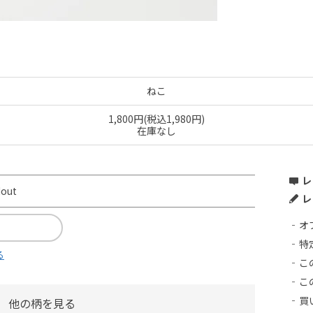
ねこ
1,800円(税込1,980円)
在庫なし
レ
dout
レ
オ
特
る
こ
こ
買
他の柄を見る