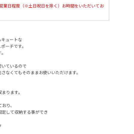
0営業日程度（※土日祝日を除く）お時間をいただいてお
もキュートな
ュポーチです。
す。
付いているので
出さなくてもそのままお使いいただけます。
、
収まります。
ており、
固定して収納する事ができ
★