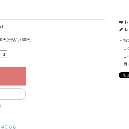
レ
61
レ
00円(税込1,760円)
特
こ
こ
買
る
てはこちら