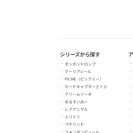
シリーズから探す
ボンボンドロップ
クーリアシール
PIC:ME（ピックミー）
カードキャプターさくら
クリームソーダ
ゆるすいみー
レアアニマル
ミリミリ
プチリンド
フォンダンピュール