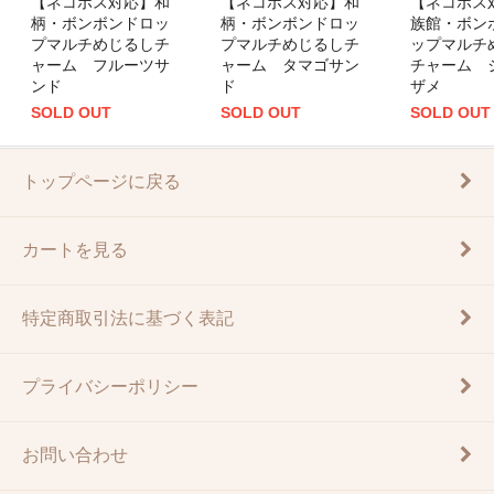
【ネコポス対応】和
【ネコポス対応】和
【ネコポス
柄・ボンボンドロッ
柄・ボンボンドロッ
族館・ボン
プマルチめじるしチ
プマルチめじるしチ
ップマルチ
ャーム フルーツサ
ャーム タマゴサン
チャーム 
ンド
ド
ザメ
SOLD OUT
SOLD OUT
SOLD OUT
トップページに戻る
カートを見る
特定商取引法に基づく表記
プライバシーポリシー
お問い合わせ