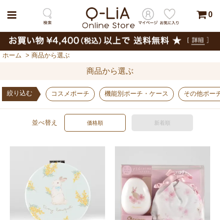
0
ホーム
>
商品から選ぶ
商品から選ぶ
絞り込む
コスメポーチ
機能別ポーチ・ケース
その他ポー
並べ替え
価格順
新着順