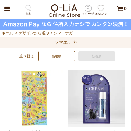
0
ホーム
>
デザインから選ぶ
>
シマエナガ
シマエナガ
並べ替え
価格順
新着順