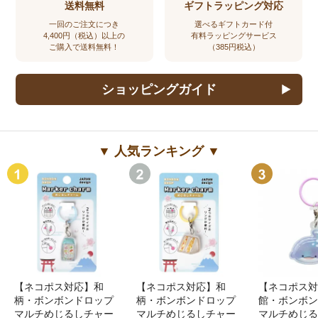
送料無料
ギフトラッピング対応
一回のご注文につき
選べるギフトカード付
4,400円（税込）以上の
有料ラッピングサービス
ご購入で送料無料！
（385円税込）
ショッピングガイド
▼ 人気ランキング ▼
【ネコポス対応】和
【ネコポス対応】和
【ネコポス対
柄・ボンボンドロップ
柄・ボンボンドロップ
館・ボンボン
マルチめじるしチャー
マルチめじるしチャー
マルチめじる