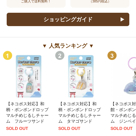
ご購入で送料無料！
（385円税込）
ショッピングガイド
▼ 人気ランキング ▼
【ネコポス対応】和
【ネコポス対応】和
【ネコポス対
柄・ボンボンドロップ
柄・ボンボンドロップ
館・ボンボン
マルチめじるしチャー
マルチめじるしチャー
マルチめじる
ム フルーツサンド
ム タマゴサンド
ム ジンベイ
SOLD OUT
SOLD OUT
SOLD OUT