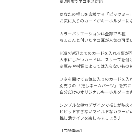
※2個までネコポス対応
あなたの推しを応援する「ピックミー
お気に入りのカードがキーホルダーにな
カラーバリエーションは全部で５種
ちょこんと付いたネコ耳が人気の可愛
H88×W57までのカードを入れる事が
大事にしたいカードは、スリーブを付け
※厚みや材質によっては入らないもの
フタを開けてお気に入りのカードを入
別売りの 「推しネームパーツ」 を穴
自分だけのオリジナルキーホルダーの
シンプルな無地デザインで推しが映え
ビビッドすぎないマイルドなカラーが
推し活ライフを楽しみましょう♪
【同時発売】