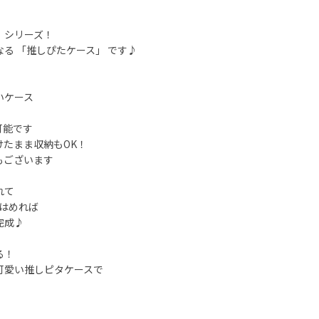
」シリーズ！
る 「推しぴたケース」 です♪
いケース
可能です
たまま収納もOK！
もございます
れて
にはめれば
完成♪
る！
可愛い推しピタケースで