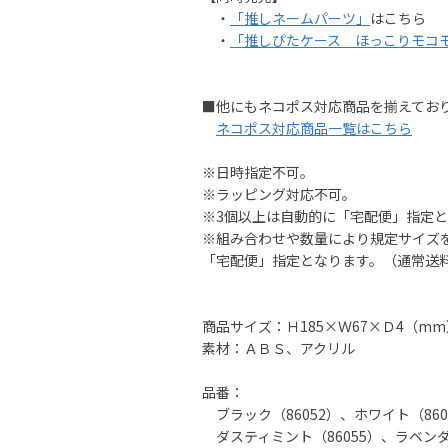
・
「推しネームパーツ」
はこちら
・
「推しぴたケース ほっこりモコ
■他にもネコポス対応商品を揃えてお
ネコポス対応商品一覧はこちら
※日時指定不可。
※ラッピング対応不可。
※3個以上は自動的に「宅配便」指定
※組み合わせや数量により規定サイズ
「宅配便」指定となります。（通常送
商品サイズ：Ｈ185×Ｗ67×Ｄ4（mm
素材：ＡＢＳ、アクリル
品番：
ブラック（86052）、ホワイト（860
ダスティミント（86055）、ラベンダー