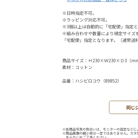
※日時指定不可。
※ラッピング対応不可。
※3個以上は自動的に「宅配便」指定
※組み合わせや数量により規定サイズ
「宅配便」指定となります。（通常送
商品サイズ：Ｈ230×Ｗ230×Ｄ3（m
素材：コットン
品番：ハシビロコウ（89852）
同じ
※各商品写真の色合いは、モニターの設定などに
※商品画像の縮小率は一定ではありません。カタ
あらかじめご了承ください。