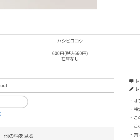
ハシビロコウ
600円(税込660円)
在庫なし
レ
dout
レ
オ
特
る
こ
こ
買
他の柄を見る