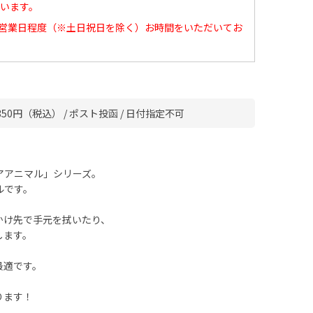
います。
0営業日程度（※土日祝日を除く）お時間をいただいてお
50円（税込） / ポスト投函 / 日付指定不可
アアニマル」シリーズ。
ルです。
かけ先で手元を拭いたり、
します。
最適です。
ります！