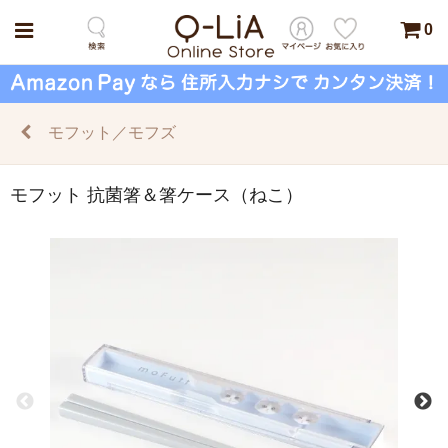
0
モフット／モフズ
モフット 抗菌箸＆箸ケース（ねこ）