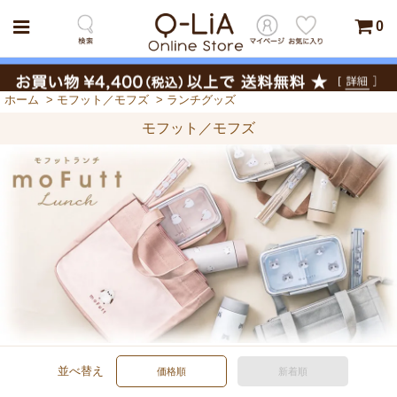
0
ホーム
>
モフット／モフズ
>
ランチグッズ
モフット／モフズ
並べ替え
価格順
新着順