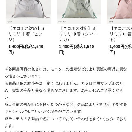
【ネコポス対応】ミ
【ネコポス対応】ミ
【ネコポス
リミリ 巾着（ヒツ
リミリ 巾着（シマエ
リミリ 巾
ジ）
ナガ）
ギ）
1,400円(税込1,540
1,400円(税込1,540
1,400円(税
円)
円)
円)
※各商品写真の色合いは、モニターの設定などにより実際の商品と異な
る場合がございます。
※商品画像の縮小率は一定ではありません。カタログ用サンプルのた
め、実際の商品と異なる場合がございます。あらかじめご了承くださ
い。
※出荷前の検品時に不良が見つかるなど、欠品によりやむをえず受注を
キャンセルさせていただく場合がございます。
※モコモカの各商品の色についてのお問い合わせを多くいただいており
ます。