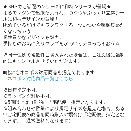
★SNSでも話題のシリーズに和柄シリーズが登場★
まるでレジンで出来たような、つやつやぷっくり立体シー
ルに和柄デザインが登場！
眺めているだけでもワクワクする、ついつい全種類集めた
くなっちゃう
個性豊かなデザインも魅力。
手持ちのお気に入りグッズをかわいくデコっちゃおう☆
※同一住所で複数件ご購入された場合は、ご注文後に強制
的にキャンセルさせていただきます。
■他にもネコポス対応商品を揃えております！
ネコポス対応商品一覧はこちら
※日時指定不可。
※ラッピング対応不可。
※5個以上は自動的に「宅配便」指定となります。
※組み合わせや数量により規定サイズを超えた場合、ある
いは宅配便の商品を同時購入の場合は「宅配便」指定とな
ります。（通常送料となります）