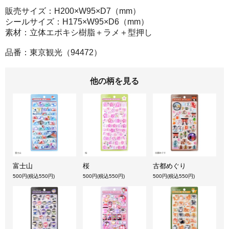
販売サイズ：H200×W95×D7（mm）
シールサイズ：H175×W95×D6（mm）
素材：立体エポキシ樹脂＋ラメ＋型押し
品番：東京観光（94472）
他の柄を見る
富士山
桜
古都めぐり
500円(税込550円)
500円(税込550円)
500円(税込550円)