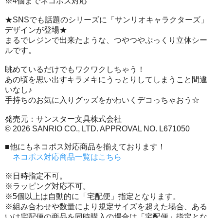
※4個までネコポス対応
★SNSでも話題のシリーズに「サンリオキャラクターズ」
デザインが登場★
まるでレジンで出来たような、つやつやぷっくり立体シー
ルです。
眺めているだけでもワクワクしちゃう！
あの頃を思い出すキラメキにうっとりしてしまうこと間違
いなし♪
手持ちのお気に入りグッズをかわいくデコっちゃおう☆
発売元：サンスター文具株式会社
© 2026 SANRIO CO., LTD. APPROVAL NO. L671050
■他にもネコポス対応商品を揃えております！
ネコポス対応商品一覧はこちら
※日時指定不可。
※ラッピング対応不可。
※5個以上は自動的に「宅配便」指定となります。
※組み合わせや数量により規定サイズを超えた場合、ある
いは宅配便の商品を同時購入の場合は「宅配便」指定とな