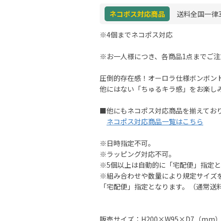
ネコポス対応商品
送料全国一律3
※4個までネコポス対応
※お一人様につき、各商品1点までご
圧倒的存在感！オーロラ仕様ボンボン
他にはない「ちゅるキラ感」をお楽し
■他にもネコポス対応商品を揃えてお
ネコポス対応商品一覧はこちら
※日時指定不可。
※ラッピング対応不可。
※5個以上は自動的に「宅配便」指定
※組み合わせや数量により規定サイズ
「宅配便」指定となります。（通常送
販売サイズ：H200×W95×D7（mm