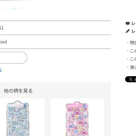
レ
61
レ
dout
特
こ
こ
買
る
他の柄を見る