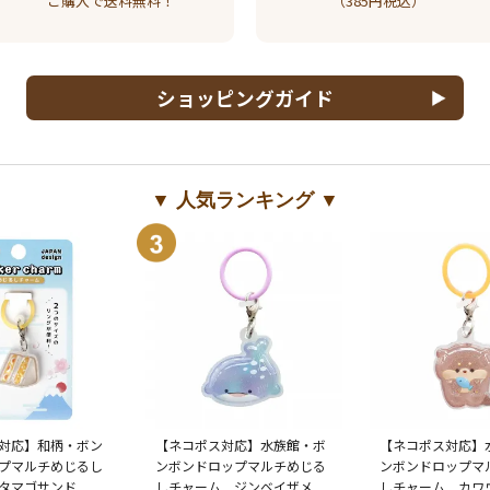
ご購入で送料無料！
（385円税込）
ショッピングガイド
▼ 人気ランキング ▼
対応】和柄・ボン
【ネコポス対応】水族館・ボ
【ネコポス対応】
プマルチめじるし
ンボンドロップマルチめじる
ンボンドロップマ
タマゴサンド
しチャーム ジンベイザメ
しチャーム カワ