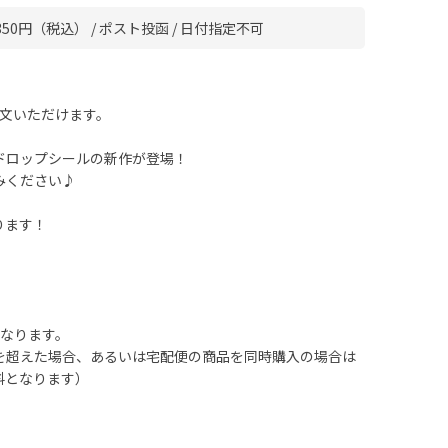
50円（税込） / ポスト投函 / 日付指定不可
注文いただけます。
ドロップシールの新作が登場！
みください♪
ります！
となります。
を超えた場合、あるいは宅配便の商品を同時購入の場合は
料となります）
）