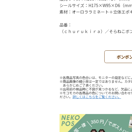
シールサイズ：H175×W95×D6（m
素材：オーロララミネート＋立体エポ
品番：
（ｃｈｕｒｕｋｉｒａ）／そらねこボンボ
ボンボ
※各商品写真の色合いは、モニターの設定などに
※商品画像の縮小率は一定ではありません。カタ
あらかじめご了承ください。
※出荷前の検品時に不良が見つかるなど、欠品に
※モコモカの各商品の色についてのお問い合わせ
ださい。
詳しくはこちらをご覧ください。