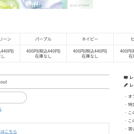
リーン
パープル
ネイビー
440円)
400円(税込440円)
400円(税込440円)
400円
なし
在庫なし
在庫なし
在
レ
dout
レ
オ
特
る
こ
こ
買
てはこちら