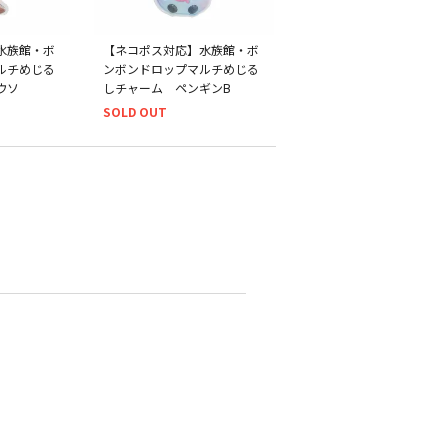
水族館・ボ
【ネコポス対応】水族館・ボ
ルチめじる
ンボンドロップマルチめじる
ウソ
しチャーム ペンギンB
SOLD OUT