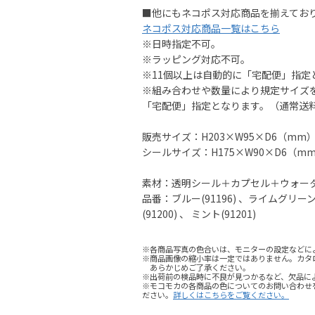
■他にもネコポス対応商品を揃えてお
ネコポス対応商品一覧はこちら
※日時指定不可。
※ラッピング対応不可。
※11個以上は自動的に「宅配便」指定
※組み合わせや数量により規定サイズ
「宅配便」指定となります。（通常送
販売サイズ：H203×W95×D6（mm
シールサイズ：H175×W90×D6（m
素材：透明シール＋カプセル＋ウォー
品番：ブルー(91196) 、ライムグリーン(9
(91200) 、 ミント(91201)
※各商品写真の色合いは、モニターの設定などに
※商品画像の縮小率は一定ではありません。カタ
あらかじめご了承ください。
※出荷前の検品時に不良が見つかるなど、欠品に
※モコモカの各商品の色についてのお問い合わせ
ださい。
詳しくはこちらをご覧ください。