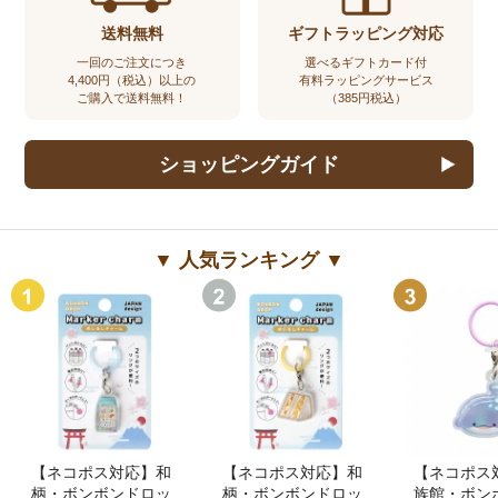
送料無料
ギフトラッピング対応
一回のご注文につき
選べるギフトカード付
4,400円（税込）以上の
有料ラッピングサービス
ご購入で送料無料！
（385円税込）
ショッピングガイド
▼ 人気ランキング ▼
【ネコポス対応】和
【ネコポス対応】和
【ネコポス
柄・ボンボンドロッ
柄・ボンボンドロッ
族館・ボン