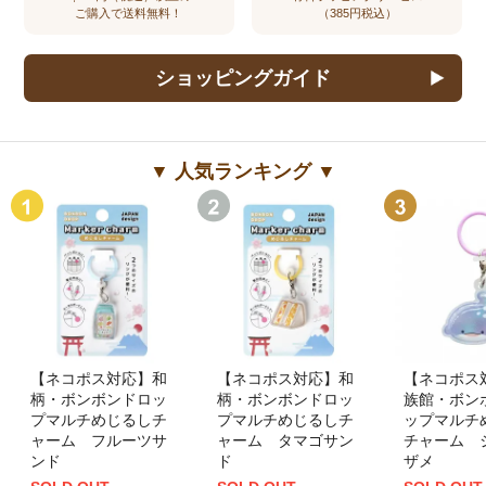
ご購入で送料無料！
（385円税込）
ショッピングガイド
▼ 人気ランキング ▼
【ネコポス対応】和
【ネコポス対応】和
【ネコポス
柄・ボンボンドロッ
柄・ボンボンドロッ
族館・ボン
プマルチめじるしチ
プマルチめじるしチ
ップマルチ
ャーム フルーツサ
ャーム タマゴサン
チャーム 
ンド
ド
ザメ