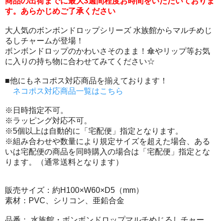
商品の出荷までに最大3週間程度お時間をいただいておりま
す。あらかじめご了承ください
大人気のボンボンドロップシリーズ 水族館からマルチめじ
るしチャームが登場！
ボンボンドロップのかわいさそのまま！傘やリップ等お気
に入りの持ち物に合わせてみてください☆
■他にもネコポス対応商品を揃えております！
ネコポス対応商品一覧はこちら
※日時指定不可。
※ラッピング対応不可。
※5個以上は自動的に「宅配便」指定となります。
※組み合わせや数量により規定サイズを超えた場合、ある
いは宅配便の商品を同時購入の場合は「宅配便」指定とな
ります。（通常送料となります）
販売サイズ：約H100×W60×D5（mm）
素材：PVC、シリコン、亜鉛合金
品番： 水族館・ボンボンドロップマルチめじるしチャー