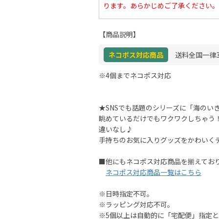
ります。あらかじめご了承ください。
【商品説明】
ネコポス対応商品
送料全国一律3
※4個までネコポス対応
★SNSでも話題のシリーズに「海のい
眺めているだけでもワクワクしちゃう
違いなし♪
手持ちのお気に入りグッズをかわいく
■他にもネコポス対応商品を揃えてお
ネコポス対応商品一覧はこちら
※日時指定不可。
※ラッピング対応不可。
※5個以上は自動的に「宅配便」指定