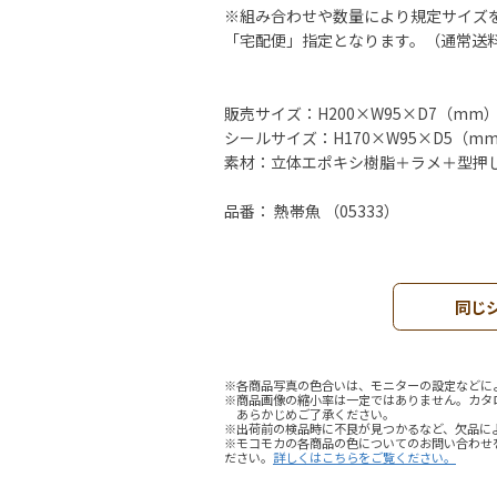
※組み合わせや数量により規定サイズ
「宅配便」指定となります。（通常送
販売サイズ：H200×W95×D7（mm
シールサイズ：H170×W95×D5（m
素材：立体エポキシ樹脂＋ラメ＋型押
品番： 熱帯魚 （05333）
同じ
※各商品写真の色合いは、モニターの設定などに
※商品画像の縮小率は一定ではありません。カタ
あらかじめご了承ください。
※出荷前の検品時に不良が見つかるなど、欠品に
※モコモカの各商品の色についてのお問い合わせ
ださい。
詳しくはこちらをご覧ください。