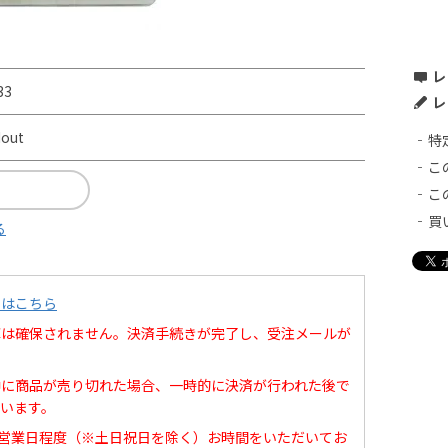
レ
33
レ
dout
特
こ
こ
買
る
てはこちら
庫は確保されません。決済手続きが完了し、受注メールが
中に商品が売り切れた場合、一時的に決済が行われた後で
います。
0営業日程度（※土日祝日を除く）お時間をいただいてお