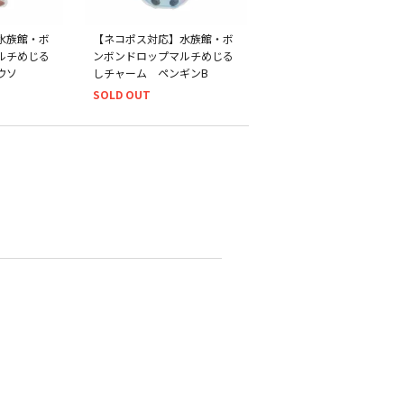
水族館・ボ
【ネコポス対応】水族館・ボ
ルチめじる
ンボンドロップマルチめじる
ウソ
しチャーム ペンギンB
SOLD OUT