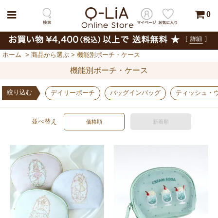
0
ホーム
>
商品から選ぶ
>
機能別ポーチ・ケース
機能別ポーチ・ケース
絞り込む
デイリーポーチ
バッグインバッグ
ティッシュ・
並べ替え
価格順
新着順