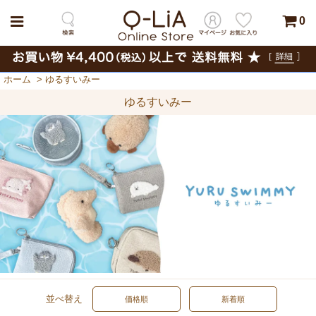
0
ホーム
>
ゆるすいみー
ゆるすいみー
並べ替え
価格順
新着順